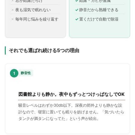
窓が結露だらけ
結露・カビが激減
夜も湿気で眠れない
静音だから熟睡できる
毎年同じ悩みを繰り返す
置くだけで自動で除湿
それでも選ばれ続ける5つの理由
1
静音性
図書館よりも静か。夜中もずっとつけっぱなしでOK
騒音レベルはわずか30db以下。深夜の郊外よりも静かな設
計なので、寝室に置いても眠りを妨げません。「気づいたら
タンクが満タンになってた」という声が続出。