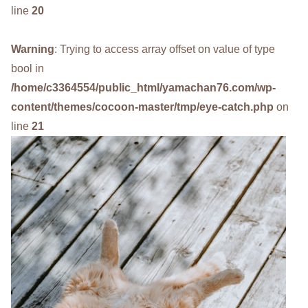
line
20
Warning
: Trying to access array offset on value of type
bool in
/home/c3364554/public_html/yamachan76.com/wp-
content/themes/cocoon-master/tmp/eye-catch.php
on
line
21