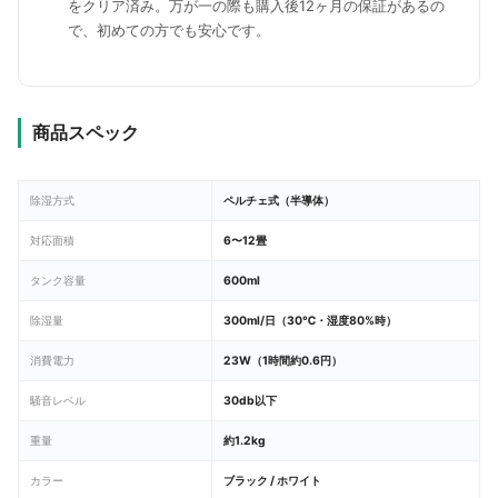
をクリア済み。万が一の際も購入後12ヶ月の保証があるの
で、初めての方でも安心です。
商品スペック
除湿方式
ペルチェ式（半導体）
対応面積
6〜12畳
タンク容量
600ml
除湿量
300ml/日（30℃・湿度80%時）
消費電力
23W（1時間約0.6円）
騒音レベル
30db以下
重量
約1.2kg
カラー
ブラック / ホワイト