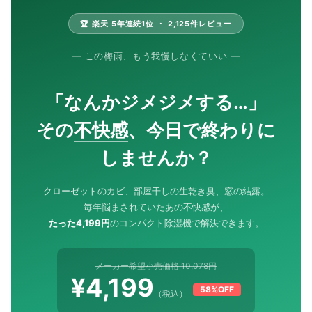
🏆 楽天 5年連続1位 ・ 2,125件レビュー
— この梅雨、もう我慢しなくていい —
「なんかジメジメする…」
その
不快感
、今日で終わりに
しませんか？
クローゼットのカビ、部屋干しの生乾き臭、窓の結露。
毎年悩まされていたあの不快感が、
たった4,199円
のコンパクト除湿機で解決できます。
メーカー希望小売価格 10,078円
¥4,199
58%OFF
（税込）