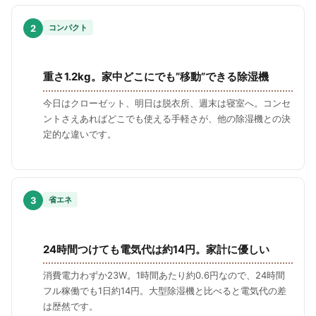
2
コンパクト
重さ1.2kg。家中どこにでも”移動”できる除湿機
今日はクローゼット、明日は脱衣所、週末は寝室へ。コンセ
ントさえあればどこでも使える手軽さが、他の除湿機との決
定的な違いです。
3
省エネ
24時間つけても電気代は約14円。家計に優しい
消費電力わずか23W。1時間あたり約0.6円なので、24時間
フル稼働でも1日約14円。大型除湿機と比べると電気代の差
は歴然です。