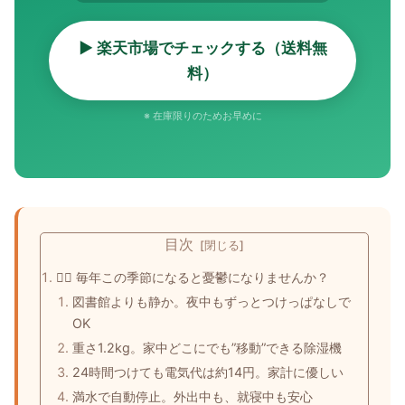
▶ 楽天市場でチェックする（送料無
料）
※ 在庫限りのためお早めに
目次
😮‍💨 毎年この季節になると憂鬱になりませんか？
図書館よりも静か。夜中もずっとつけっぱなしで
OK
重さ1.2kg。家中どこにでも”移動”できる除湿機
24時間つけても電気代は約14円。家計に優しい
満水で自動停止。外出中も、就寝中も安心