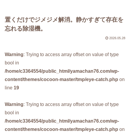
置くだけでジメジメ解消。静かすぎて存在を
忘れる除湿機。
2026.05.28
Warning
: Trying to access array offset on value of type
bool in
/home/c3364554/public_html/yamachan76.com/wp-
content/themes/cocoon-master/tmp/eye-catch.php
on
line
19
Warning
: Trying to access array offset on value of type
bool in
/home/c3364554/public_html/yamachan76.com/wp-
content/themes/cocoon-master/tmp/eye-catch.php
on