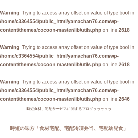
Warning
: Trying to access array offset on value of type bool in
/home/c3364554/public_html/yamachan76.com/wp-
content/themes/cocoon-master/lib/utils.php
on line
2618
Warning
: Trying to access array offset on value of type bool in
/home/c3364554/public_html/yamachan76.com/wp-
content/themes/cocoon-master/lib/utils.php
on line
2618
Warning
: Trying to access array offset on value of type bool in
/home/c3364554/public_html/yamachan76.com/wp-
content/themes/cocoon-master/lib/utils.php
on line
2646
時短食材、宅配サービスに関するブログゥゥゥゥゥ
時短の味方「食材宅配、宅配冷凍弁当、宅配幼児食」