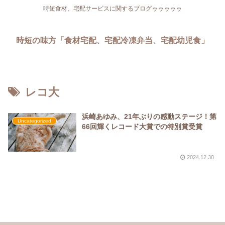
時短食材、宅配サービスに関するブログゥゥゥゥゥ
時短の味方「食材宅配、宅配冷凍弁当、宅配幼児食」
レコ大
浜崎あゆみ、21年ぶりの感動ステージ！第
Uncategorized
66回輝くレコード大賞での特別賞受賞
2024.12.30