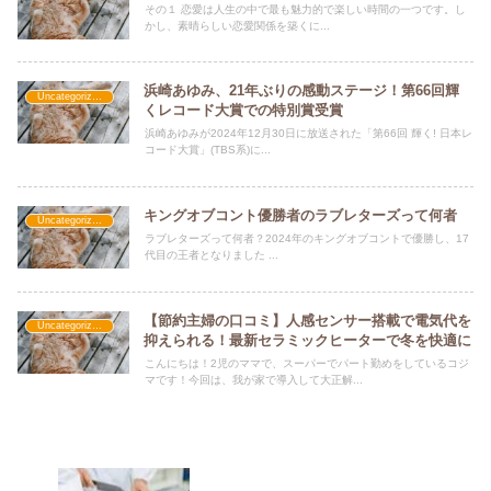
その１ 恋愛は人生の中で最も魅力的で楽しい時間の一つです。し
かし、素晴らしい恋愛関係を築くに...
浜崎あゆみ、21年ぶりの感動ステージ！第66回輝
Uncategorized
くレコード大賞での特別賞受賞
浜崎あゆみが2024年12月30日に放送された「第66回 輝く! 日本レ
コード大賞」(TBS系)に...
キングオブコント優勝者のラブレターズって何者
Uncategorized
ラブレターズって何者？2024年のキングオブコントで優勝し、17
代目の王者となりました ...
【節約主婦の口コミ】人感センサー搭載で電気代を
Uncategorized
抑えられる！最新セラミックヒーターで冬を快適に
こんにちは！2児のママで、スーパーでパート勤めをしているコジ
マです！今回は、我が家で導入して大正解...