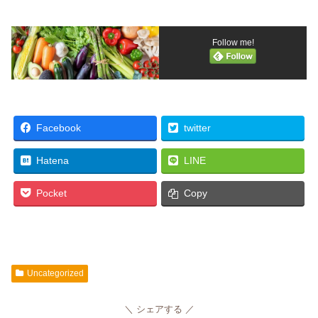
Follow me!
Facebook
twitter
Hatena
LINE
Pocket
Copy
Uncategorized
シェアする