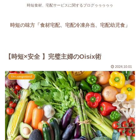
時短食材、宅配サービスに関するブログゥゥゥゥゥ
時短の味方「食材宅配、宅配冷凍弁当、宅配幼児食」
【時短×安全 】完璧主婦のOisix術
2024.10.01
Uncategorized