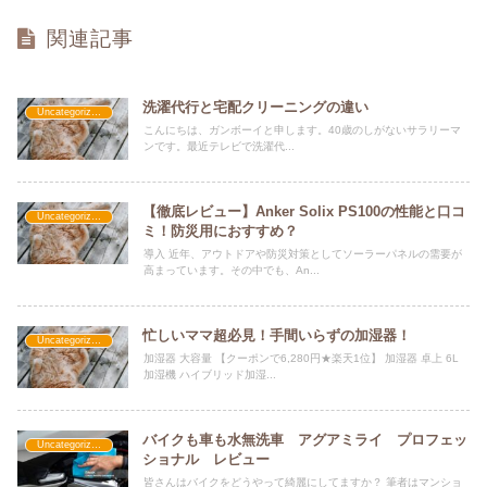
関連記事
洗濯代行と宅配クリーニングの違い
Uncategorized
こんにちは、ガンボーイと申します。40歳のしがないサラリーマ
ンです。最近テレビで洗濯代...
【徹底レビュー】Anker Solix PS100の性能と口コ
Uncategorized
ミ！防災用におすすめ？
導入 近年、アウトドアや防災対策としてソーラーパネルの需要が
高まっています。その中でも、An...
忙しいママ超必見！手間いらずの加湿器！
Uncategorized
加湿器 大容量 【クーポンで6,280円★楽天1位】 加湿器 卓上 6L
加湿機 ハイブリッド加湿...
バイクも車も水無洗車 アグアミライ プロフェッ
Uncategorized
ショナル レビュー
皆さんはバイクをどうやって綺麗にしてますか？ 筆者はマンショ