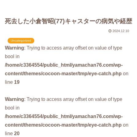
死去した小倉智昭(77)キャスターの病気や経歴
2024.12.10
Uncategorized
Warning
: Trying to access array offset on value of type
bool in
/home/c3364554/public_html/yamachan76.com/wp-
content/themes/cocoon-master/tmp/eye-catch.php
on
line
19
Warning
: Trying to access array offset on value of type
bool in
/home/c3364554/public_html/yamachan76.com/wp-
content/themes/cocoon-master/tmp/eye-catch.php
on
line
20