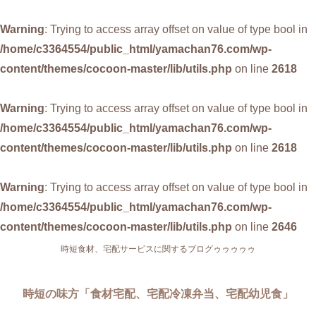
Warning
: Trying to access array offset on value of type bool in
/home/c3364554/public_html/yamachan76.com/wp-
content/themes/cocoon-master/lib/utils.php
on line
2618
Warning
: Trying to access array offset on value of type bool in
/home/c3364554/public_html/yamachan76.com/wp-
content/themes/cocoon-master/lib/utils.php
on line
2618
Warning
: Trying to access array offset on value of type bool in
/home/c3364554/public_html/yamachan76.com/wp-
content/themes/cocoon-master/lib/utils.php
on line
2646
時短食材、宅配サービスに関するブログゥゥゥゥゥ
時短の味方「食材宅配、宅配冷凍弁当、宅配幼児食」