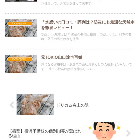
ン住まいで、外で水を使って洗車す...
「水想いの口コミ・評判は？防災にも最適な天然水
Uncategorized
を徹底レビュー！
水想い 天然水とは？ 商品の特徴と概要 「水想い」は、日本の名
峰・蔵王の雪どけ水を使用...
元TOKIO山口達也再婚
Uncategorized
気になるお相手は一般企業の会社員さんとの入籍されたみたいで
す。 捨てる神あれば拾う神ありって...
ドリカム炎上の訳
【衝撃】横浜予備校の個別指導が選ばれ
る理由