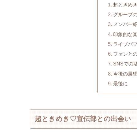
超ときめ
グループ
メンバー
印象的な
ライブパ
ファンと
SNSでの
今後の展
最後に
超ときめき♡宣伝部との出会い