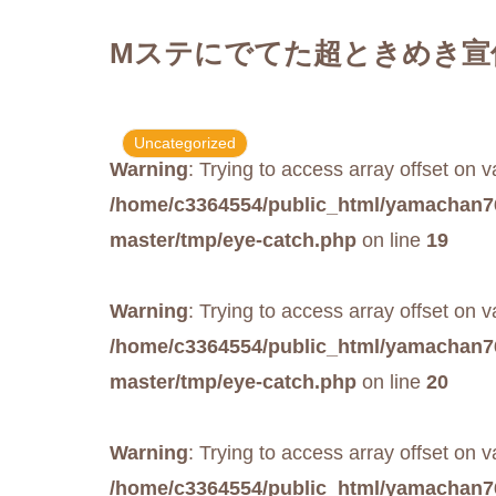
Mステにでてた超ときめき宣
Uncategorized
Warning
: Trying to access array offset on v
/home/c3364554/public_html/yamachan7
master/tmp/eye-catch.php
on line
19
Warning
: Trying to access array offset on v
/home/c3364554/public_html/yamachan7
master/tmp/eye-catch.php
on line
20
Warning
: Trying to access array offset on v
/home/c3364554/public_html/yamachan7