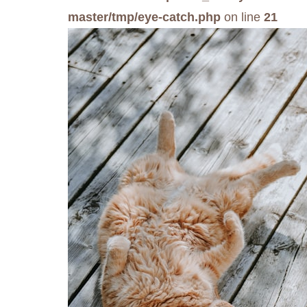
master/tmp/eye-catch.php
on line
21