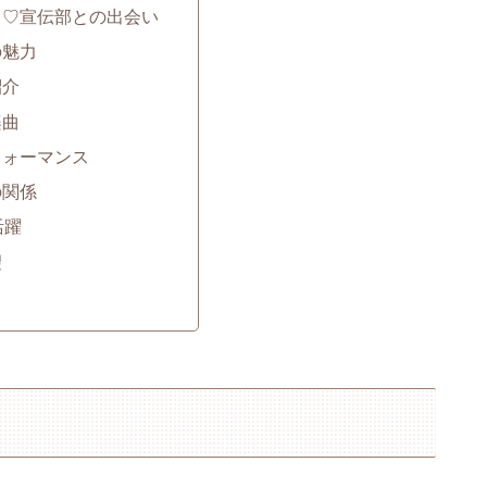
き♡宣伝部との出会い
の魅力
紹介
楽曲
フォーマンス
の関係
活躍
望